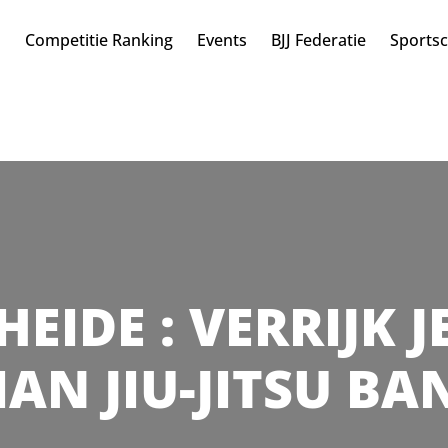
n
Competitie Ranking
Events
BJJ Federatie
Sports
HEIDE : VERRIJK 
IAN JIU-JITSU BA