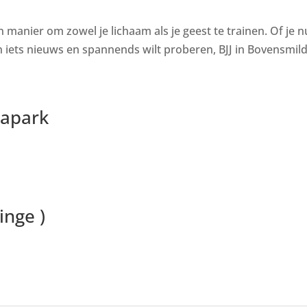
en manier om zowel je lichaam als je geest te trainen. Of je n
ets nieuws en spannends wilt proberen, BJJ in Bovensmilde
papark
inge )