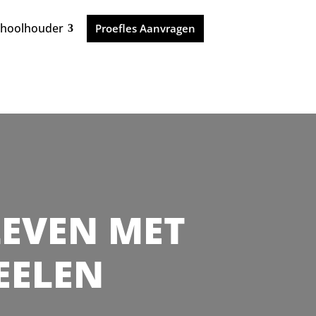
choolhouder
Proefles Aanvragen
 LEVEN MET
DEELEN