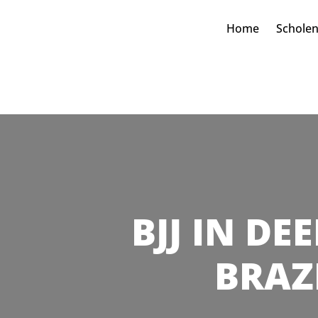
Home
Schole
BJJ IN DE
BRAZI