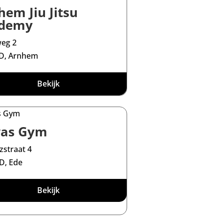
hem Jiu Jitsu
demy
eg 2
ED, Arnhem
Bekijk
as Gym
zstraat 4
D, Ede
Bekijk