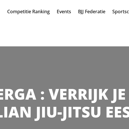
n
Competitie Ranking
Events
BJJ Federatie
Sports
TERGA : VERRIJK J
IAN JIU-JITSU E