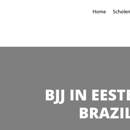
Home
Schole
BJJ IN EES
BRAZIL