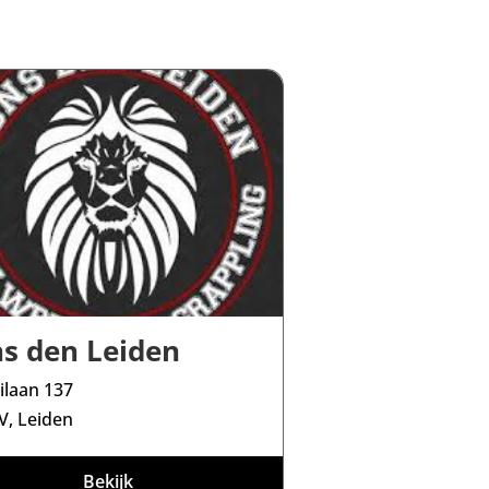
ns den Leiden
eilaan 137
V, Leiden
Bekijk