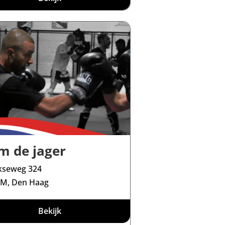
m de jager
jkseweg 324
HM, Den Haag
Bekijk