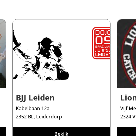
BJJ Leiden
Lio
Kabelbaan 12a
Vijf M
2352 BL, Leiderdorp
2324 V
Bekijk