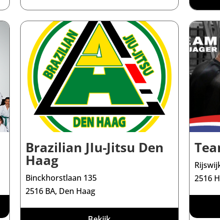
Brazilian JIu-Jitsu Den
Tea
Haag
Rijswi
Binckhorstlaan 135
2516 
2516 BA, Den Haag
Bekijk