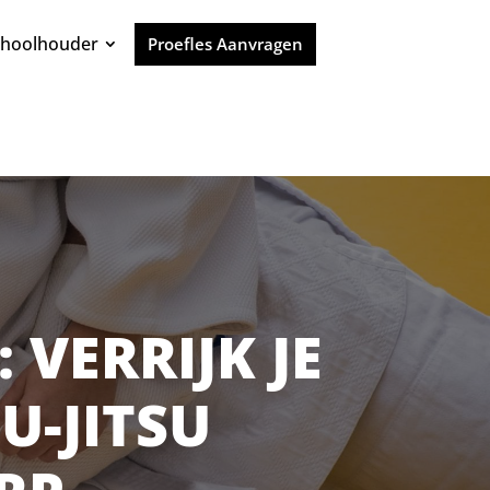
choolhouder
Proefles Aanvragen
 VERRIJK JE
U-JITSU