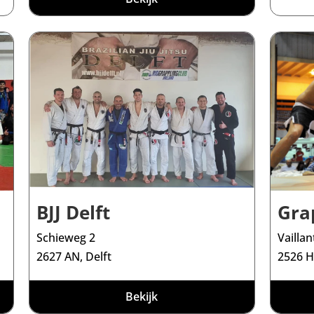
BJJ Delft
Gra
Schieweg 2
Vailla
2627 AN, Delft
2526 H
Bekijk