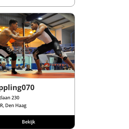
ppling070
ntlaan 230
R, Den Haag
Bekijk