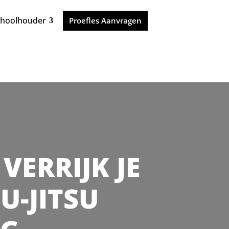
choolhouder
Proefles Aanvragen
VERRIJK JE
U-JITSU