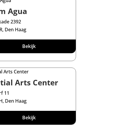
m Agua
kade 2392
R, Den Haag
Bekijk
tial Arts Center
f 11
H, Den Haag
Bekijk