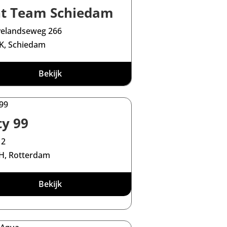
ht Team Schiedam
velandseweg 266
K, Schiedam
Bekijk
ty 99
 2
H, Rotterdam
Bekijk