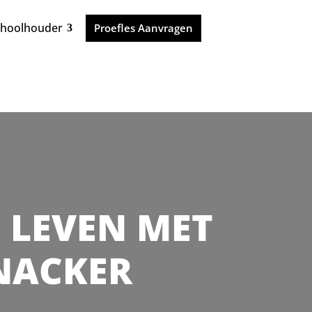
choolhouder
Proefles Aanvragen
JE LEVEN MET
JNACKER