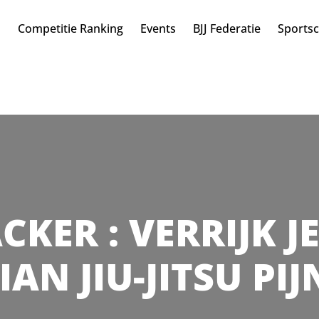
n
Competitie Ranking
Events
BJJ Federatie
Sports
ACKER : VERRIJK 
IAN JIU-JITSU PI