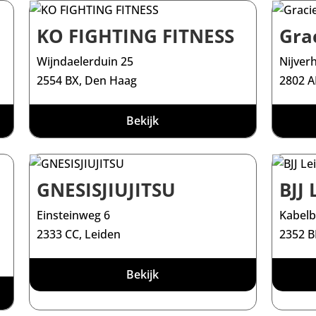
KO FIGHTING FITNESS
Grac
Wijndaelerduin 25
Nijver
2554 BX, Den Haag
2802 A
Bekijk
GNESISJIUJITSU
BJJ 
Einsteinweg 6
Kabelb
2333 CC, Leiden
2352 B
Bekijk