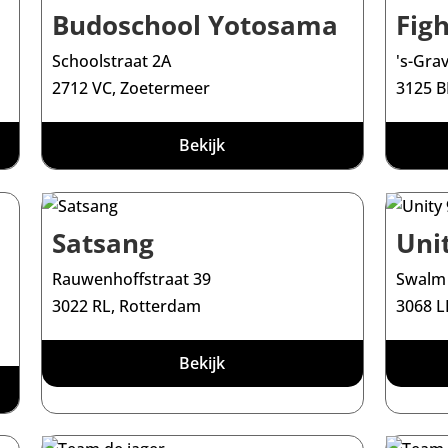
Budoschool Yotosama
Fig
Schoolstraat 2A
's-Gra
2712 VC, Zoetermeer
3125 B
Bekijk
Satsang
Uni
Rauwenhoffstraat 39
Swalm
3022 RL, Rotterdam
3068 L
Bekijk