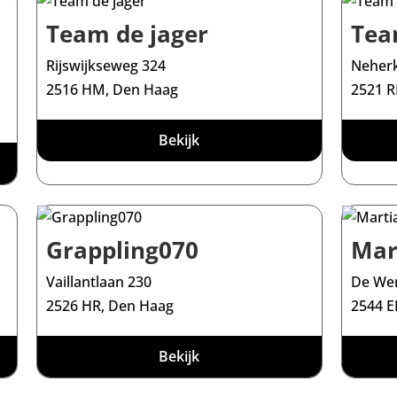
Team de jager
Tea
Rijswijkseweg 324
Neher
2516 HM, Den Haag
2521 R
Bekijk
Grappling070
Mar
Vaillantlaan 230
De Wer
2526 HR, Den Haag
2544 E
Bekijk