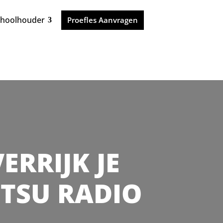
choolhouder
Proefles Aanvragen
ERRIJK JE
ITSU RADIO