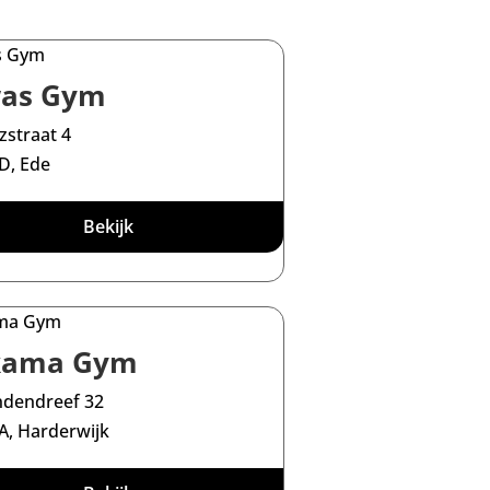
as Gym
zstraat 4
D, Ede
Bekijk
kama Gym
ndendreef 32
A, Harderwijk