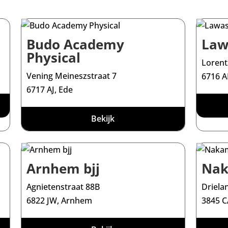
Budo Academy
Law
Physical
Lorent
Vening Meineszstraat 7
6716 A
6717 AJ, Ede
Bekijk
Arnhem bjj
Na
Agnietenstraat 88B
Driela
6822 JW, Arnhem
3845 C