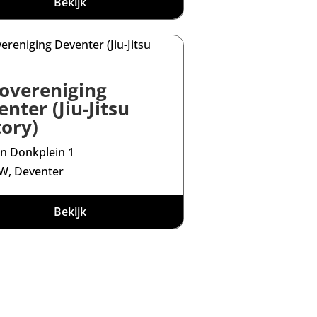
Bekijk
overeniging
nter (Jiu-Jitsu
tory)
an Donkplein 1
W, Deventer
Bekijk