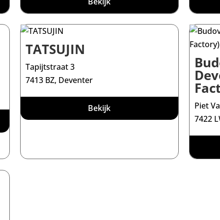
Bekijk
TATSUJIN
Bud
Tapijtstraat 3
Deve
7413 BZ, Deventer
Fac
Piet V
Bekijk
7422 L