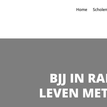
Home
Schole
BJJ IN R
LEVEN MET