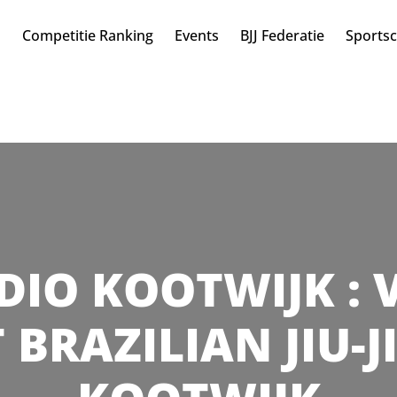
n
Competitie Ranking
Events
BJJ Federatie
Sports
ADIO KOOTWIJK : V
 BRAZILIAN JIU-J