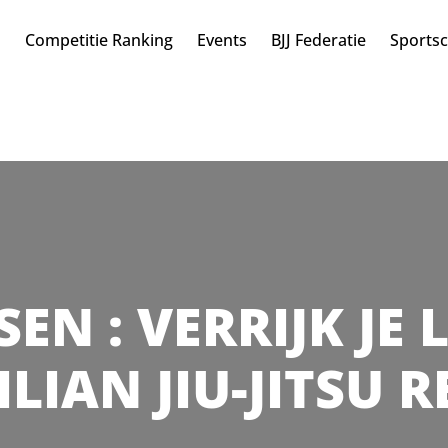
n
Competitie Ranking
Events
BJJ Federatie
Sports
SSEN : VERRIJK JE
LIAN JIU-JITSU 