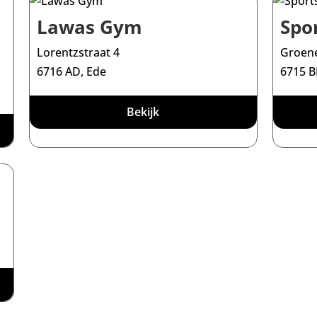
Lawas Gym
Spo
Lorentzstraat 4
Groene
6716 AD, Ede
6715 B
Bekijk