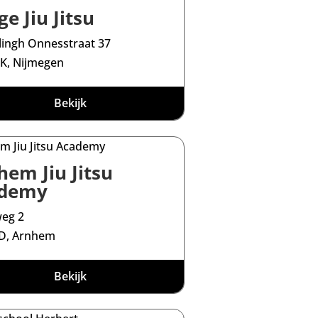
e Jiu Jitsu
ingh Onnesstraat 37
K, Nijmegen
Bekijk
hem Jiu Jitsu
demy
eg 2
ED, Arnhem
Bekijk