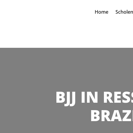
Home
Schole
BJJ IN RE
BRAZI