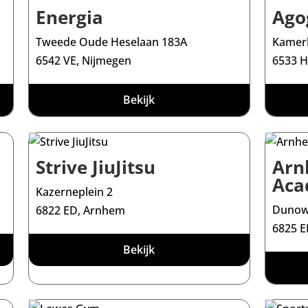
Energia
Agog
Tweede Oude Heselaan 183A
Kamerl
6542 VE, Nijmegen
6533 H
Bekijk
Strive JiuJitsu
Arn
Aca
Kazerneplein 2
Dunow
6822 ED, Arnhem
6825 
Bekijk