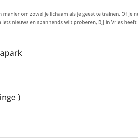
en manier om zowel je lichaam als je geest te trainen. Of je n
ets nieuws en spannends wilt proberen, BJJ in Vries heeft 
papark
inge )