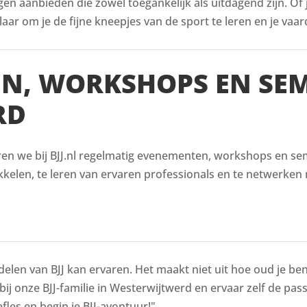
ingen aanbieden die zowel toegankelijk als uitdagend zijn. Of
aar om je de fijne kneepjes van de sport te leren en je vaar
EN, WORKSHOPS EN SE
RD
ren we bij BJJ.nl regelmatig evenementen, workshops en semi
kelen, te leren van ervaren professionals en te netwerken 
delen van BJJ kan ervaren. Het maakt niet uit hoe oud je bent
 bij onze BJJ-familie in Westerwijtwerd en ervaar zelf de pas
fles en begin je BJJ-avontuur!"