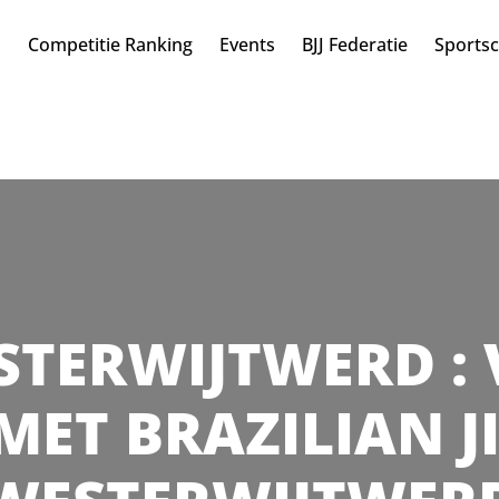
n
Competitie Ranking
Events
BJJ Federatie
Sports
STERWIJTWERD : 
MET BRAZILIAN JI