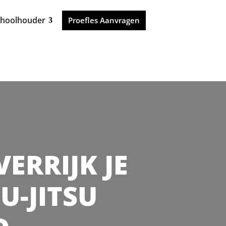
choolhouder
Proefles Aanvragen
VERRIJK JE
U-JITSU