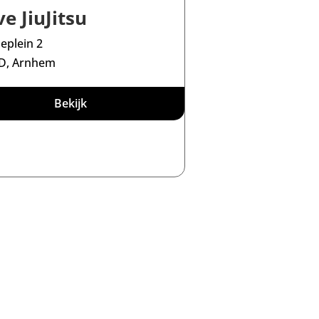
ve JiuJitsu
eplein 2
ED, Arnhem
Bekijk