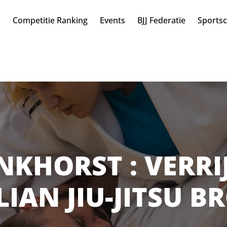
n
Competitie Ranking
Events
BJJ Federatie
Sports
NKHORST : VERRI
LIAN JIU-JITSU 