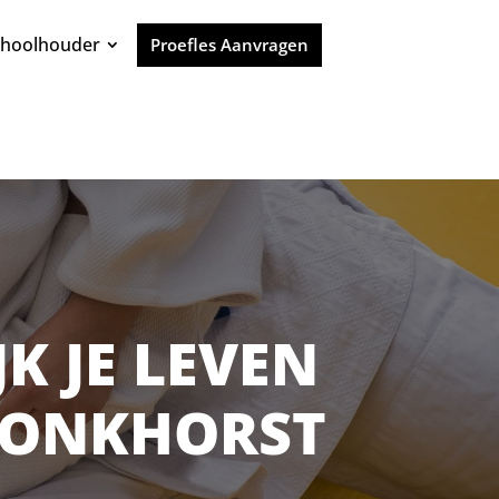
choolhouder
Proefles Aanvragen
JK JE LEVEN
BRONKHORST