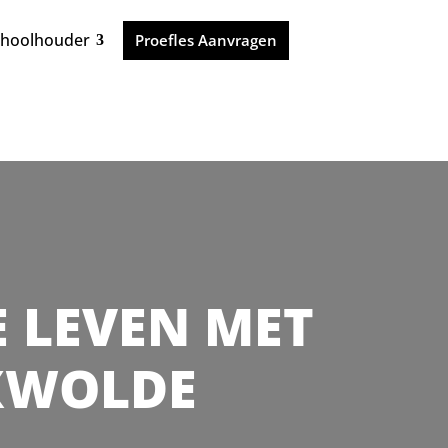
choolhouder
Proefles Aanvragen
JE LEVEN MET
OXWOLDE