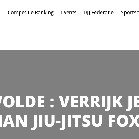
n
Competitie Ranking
Events
BJJ Federatie
Sports
OLDE : VERRIJK 
IAN JIU-JITSU F