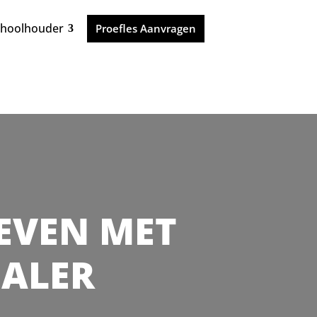
choolhouder
Proefles Aanvragen
 LEVEN MET
HALER