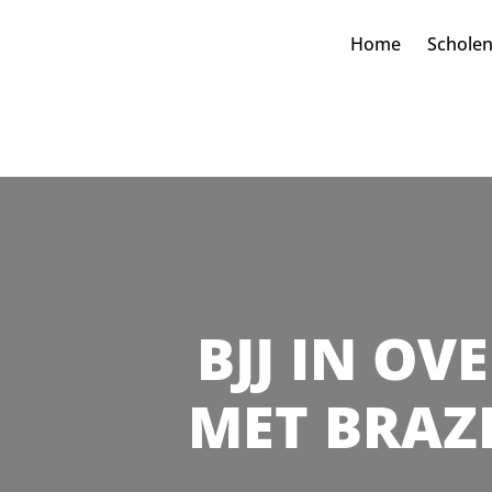
Home
Schole
BJJ IN OV
MET BRAZI