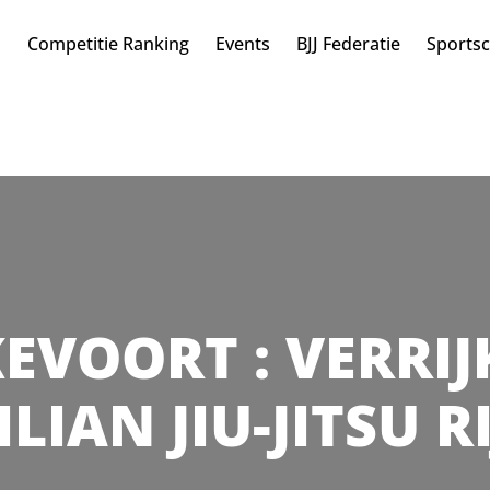
n
Competitie Ranking
Events
BJJ Federatie
Sports
JKEVOORT : VERRIJ
LIAN JIU-JITSU 