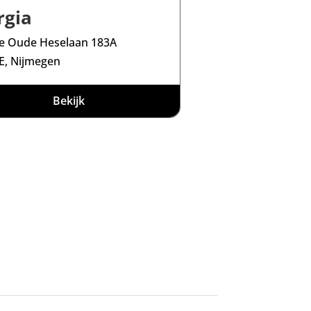
rgia
e Oude Heselaan 183A
E, Nijmegen
Bekijk