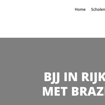
Home
Schole
BJJ IN RI
MET BRAZI