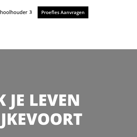
choolhouder
Proefles Aanvragen
K JE LEVEN
RIJKEVOORT