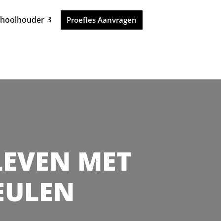
choolhouder
Proefles Aanvragen
 LEVEN MET
VEULEN