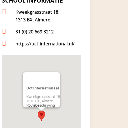
SCHOOL INFORMATIE

Kweekgrasstraat 18,
1313 BX, Almere

31 (0) 20 669 3212

https://uct-international.nl/
Uct Internationaal
Kweekgrasstraat 18
1313 BX, Almere
Routebeschrijving