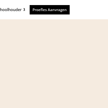
choolhouder
Proefles Aanvragen