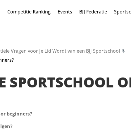
n
Competitie Ranking
Events
BJJ Federatie
Sports
tiële Vragen voor Je Lid Wordt van een BJJ Sportschool
$
inners?
 DE SPORTSCHOOL 
oor beginners?
olgen?