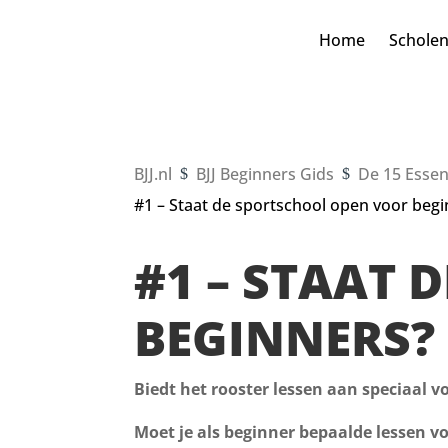
Home
Schole
BJJ.nl
BJJ Beginners Gids
De 15 Essen
$
$
#1 – Staat de sportschool open voor beg
#1 – STAAT
BEGINNERS?
Biedt het rooster lessen aan speciaal v
Moet je als beginner bepaalde lessen v