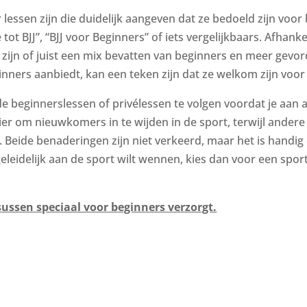
r lessen zijn die duidelijk aangeven dat ze bedoeld zijn v
tot BJJ”, “BJJ voor Beginners” of iets vergelijkbaars. Afhank
 zijn of juist een mix bevatten van beginners en meer gevor
ginners aanbiedt, kan een teken zijn dat ze welkom zijn vo
de beginnerslessen of privélessen te volgen voordat je aa
r om nieuwkomers in te wijden in de sport, terwijl andere s
n. Beide benaderingen zijn niet verkeerd, maar het is handi
eleidelijk aan de sport wilt wennen, kies dan voor een spor
sussen speciaal voor beginners verzorgt.