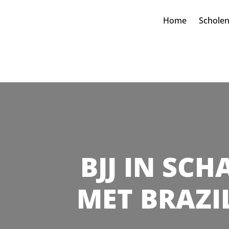
Home
Schole
BJJ IN SCH
MET BRAZI