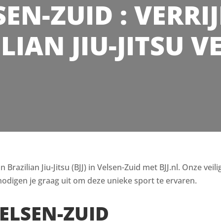
SEN-ZUID : VERRI
LIAN JIU-JITSU V
razilian Jiu-Jitsu (BJJ) in Velsen-Zuid met BJJ.nl. Onze veil
odigen je graag uit om deze unieke sport te ervaren.
VELSEN-ZUID